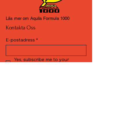
Läs mer om Aquila Formula 1000
Kontakta Oss
E-postadress
*
Yes, subscribe me to your 
newsletter.
*
Skicka
+46 708-697272
vkracing@telia.com
Genvägen 17
74361 Björklinge