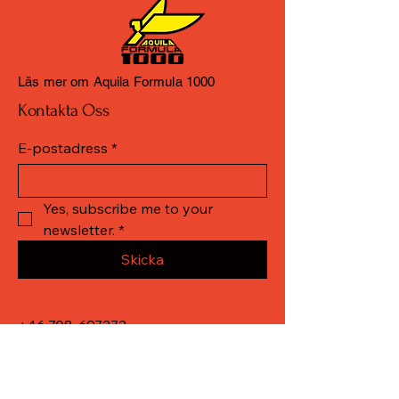
Läs mer om Aquila Formula 1000
Kontakta Oss
E-postadress
*
Yes, subscribe me to your 
newsletter.
*
Skicka
+46 708-697272
vkracing@telia.com
Genvägen 17